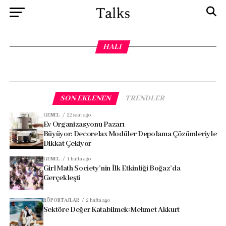
HALI
SON EKLENEN
TRENDLER
GENEL
22 saat ago
Ev Organizasyonu Pazarı
Büyüyor: Decorelax Modüler Depolama Çözümleriyle
Dikkat Çekiyor
GENEL
1 hafta ago
Girl Math Society’nin İlk Etkinliği Boğaz’da
Gerçekleşti
RÖPORTAJLAR
2 hafta ago
Sektöre Değer Katabilmek: Mehmet Akkurt