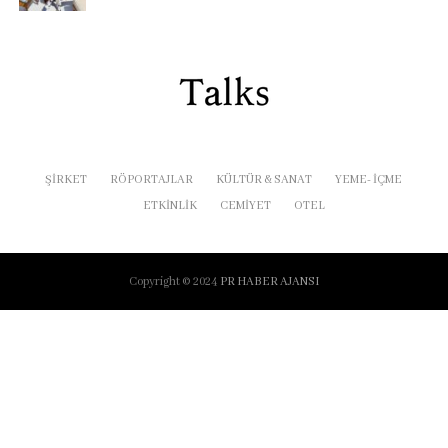
ŞIRKET
RÖPORTAJLAR
KÜLTÜR & SANAT
YEME- İÇME
ETKINLIK
CEMIYET
OTEL
Copyright © 2024
PR HABER AJANSI