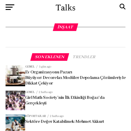
İNŞAAT
SON EKLENEN
TRENDLER
GENEL
3 gün ago
Ev Organizasyonu Pazarı
Büyüyor: Decorelax Modüler Depolama Çözümleriyle
Dikkat Çekiyor
GENEL
2 hafta ago
Girl Math Society’nin İlk Etkinliği Boğaz’da
Gerçekleşti
RÖPORTAJLAR
2 hafta ago
Sektöre Değer Katabilmek: Mehmet Akkurt