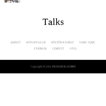
ŞIRKET
RÖPORTAJLAR
KÜLTÜR & SANAT
YEME- İÇME
ETKINLIK
CEMIYET
OTEL
Copyright © 2024
PR HABER AJANSI