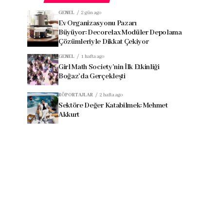
GENEL
2 gün ago
Ev Organizasyonu Pazarı
Büyüyor: Decorelax Modüler Depolama
Çözümleriyle Dikkat Çekiyor
GENEL
1 hafta ago
Girl Math Society’nin İlk Etkinliği
Boğaz’da Gerçekleşti
RÖPORTAJLAR
2 hafta ago
Sektöre Değer Katabilmek: Mehmet
Akkurt