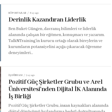
RÖPORTAJLAR
8 ay ago
Derinlik Kazandıran Liderlik
Ben Buket Güngen, davranış bilimleri ve liderlik
alanında çalışan bir eğitmen, konuşmacı ve yazarım.
TalkNTraining’in kurucu ortağı olarak bireylerin ve
kurumların potansiyelini açığa çıkaracak öğrenme
deneyimleri...
İŞ DÜNYASI
9 ay ago
Pozitif Güç Şirketler Grubu ve Arel
Üniversitesi’nden Dijital İK Alanında
İş Birliği
Pozitif Güç Şirketler Grubu, insan kaynakları alanında
dijital dönüşümü hızlandırma hedefi doğrultusunda