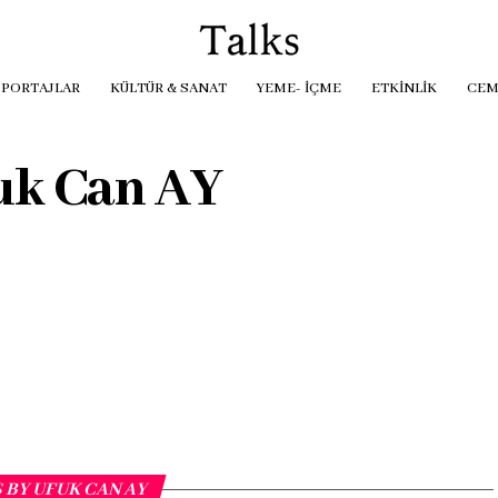
PORTAJLAR
KÜLTÜR & SANAT
YEME- İÇME
ETKINLIK
CEM
uk Can AY
 BY UFUK CAN AY