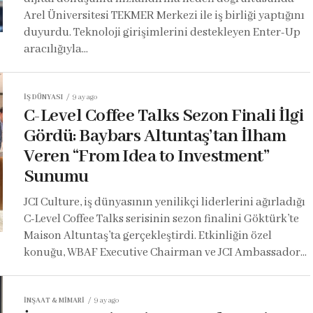
Arel Üniversitesi TEKMER Merkezi ile iş birliği yaptığını
duyurdu. Teknoloji girişimlerini destekleyen Enter-Up
aracılığıyla...
İŞ DÜNYASI
9 ay ago
C-Level Coffee Talks Sezon Finali İlgi
Gördü: Baybars Altuntaş’tan İlham
Veren “From Idea to Investment”
Sunumu
JCI Culture, iş dünyasının yenilikçi liderlerini ağırladığı
C-Level Coffee Talks serisinin sezon finalini Göktürk’te
Maison Altuntaş’ta gerçekleştirdi. Etkinliğin özel
konuğu, WBAF Executive Chairman ve JCI Ambassador...
İNŞAAT & MIMARI
9 ay ago