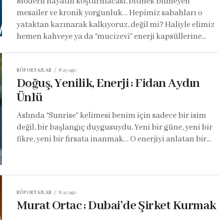
Modern hayatın koşturmacası, bitmek bilmeyen
mesailer ve kronik yorgunluk… Hepimiz sabahları o
yataktan kazınarak kalkıyoruz, değil mi? Haliyle elimiz
hemen kahveye ya da “mucizevi” enerji kapsüllerine...
RÖPORTAJLAR
8 ay ago
Doğuş, Yenilik, Enerji : Fidan Aydın
Ünlü
Aslında “Sunrise” kelimesi benim için sadece bir isim
değil, bir başlangıç duygusuydu. Yeni bir güne, yeni bir
fikre, yeni bir fırsata inanmak… O enerjiyi anlatan bir...
RÖPORTAJLAR
8 ay ago
Murat Ortac : Dubai’de Şirket Kurmak