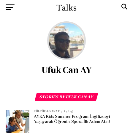
Ufuk Can AY
STORIES BY UFUK CAN AY
KÜLTÜR & SANAT
1 yıl ago
AYKA Kids Summer Program: İngilizceyi
Yaşayarak Öğrenin, Spora İlk Adımı Atın!