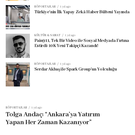
RÖPORTAJLAR
1 yıl ago
Türkiye’nin İlk Yapay Zekâ Haber Bülteni Yayında
KÜLTÜR & SANAT
1 yıl ago
Pain911, Tek Bir Video ile Sosyal Medyada Fırtına
Estirdi: 10K Yeni Takipçi Kazandı!
RÖPORTAJLAR
1 yıl ago
Serdar Akbaş ile Spark Group’un Yolculuğu
RÖPORTAJLAR
1 yıl ago
Tolga Andaç: “Ankara’ya Yatırım
Yapan Her Zaman Kazanıyor”