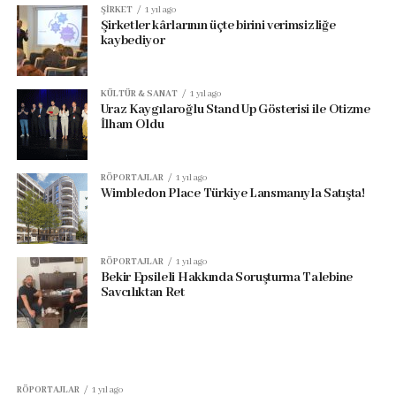
ŞIRKET
1 yıl ago
Şirketler kârlarının üçte birini verimsizliğe
kaybediyor
KÜLTÜR & SANAT
1 yıl ago
Uraz Kaygılaroğlu Stand Up Gösterisi ile Otizme
İlham Oldu
RÖPORTAJLAR
1 yıl ago
Wimbledon Place Türkiye Lansmanıyla Satışta!
RÖPORTAJLAR
1 yıl ago
Bekir Epsileli Hakkında Soruşturma Talebine
Savcılıktan Ret
RÖPORTAJLAR
1 yıl ago