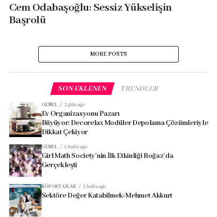
Cem Odabaşoğlu: Sessiz Yükselişin
Başrolü
MORE POSTS
SON EKLENEN
TRENDLER
GENEL
3 gün ago
Ev Organizasyonu Pazarı
Büyüyor: Decorelax Modüler Depolama Çözümleriyle
Dikkat Çekiyor
GENEL
2 hafta ago
Girl Math Society’nin İlk Etkinliği Boğaz’da
Gerçekleşti
RÖPORTAJLAR
3 hafta ago
Sektöre Değer Katabilmek: Mehmet Akkurt