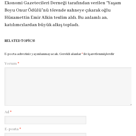
Ekonomi Gazetecileri Derneği tarafından verilen “Yaşam
Boyu Onur Ödülü”nü törende sahneye çıkarak oğlu
Hüsamettin Emir Alkin teslim aldı. Bu anlamlı an,
katılımcılardan büyük alkış topladı.
RELATED TOPICS:
E-posta adresiniz yayınlanmayacak.
Gerekli alanlar
*
ile işaretlenmişlerdir
Yorum
*
Ad
*
E-posta
*