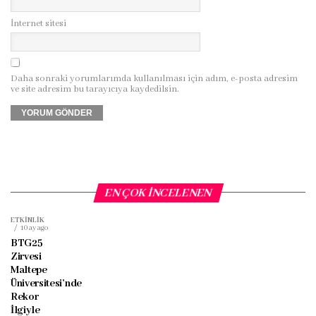
İnternet sitesi
Daha sonraki yorumlarımda kullanılması için adım, e-posta adresim
ve site adresim bu tarayıcıya kaydedilsin.
EN ÇOK İNCELENEN
ETKINLIK
10 ay ago
BTG25
Zirvesi
Maltepe
Üniversitesi’nde
Rekor
İlgiyle