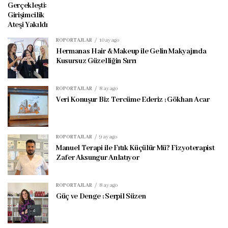
Gerçekleşti:
Girişimcilik
Ateşi Yakıldı
RÖPORTAJLAR
10 ay ago
Hermanas Hair & Makeup ile Gelin Makyajında
Kusursuz Güzelliğin Sırrı
RÖPORTAJLAR
8 ay ago
Veri Konuşur Biz Tercüme Ederiz ; Gökhan Acar
RÖPORTAJLAR
9 ay ago
Manuel Terapi ile Fıtık Küçülür Mü? Fizyoterapist
Zafer Aksungur Anlatıyor
RÖPORTAJLAR
8 ay ago
Güç ve Denge ; Serpil Süzen