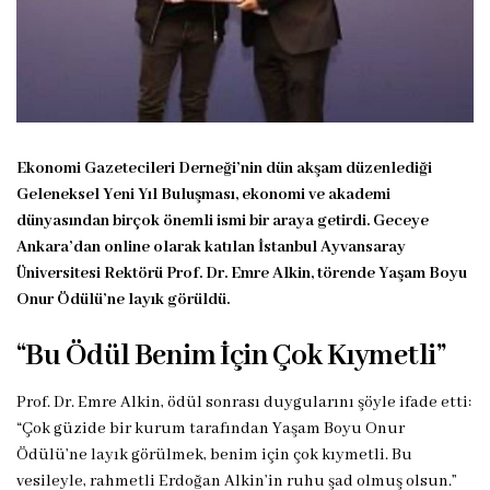
Ekonomi Gazetecileri Derneği’nin dün akşam düzenlediği
Geleneksel Yeni Yıl Buluşması, ekonomi ve akademi
dünyasından birçok önemli ismi bir araya getirdi. Geceye
Ankara’dan online olarak katılan İstanbul Ayvansaray
Üniversitesi Rektörü Prof. Dr. Emre Alkin, törende Yaşam Boyu
Onur Ödülü’ne layık görüldü.
“Bu Ödül Benim İçin Çok Kıymetli”
Prof. Dr. Emre Alkin, ödül sonrası duygularını şöyle ifade etti:
“Çok güzide bir kurum tarafından Yaşam Boyu Onur
Ödülü’ne layık görülmek, benim için çok kıymetli. Bu
vesileyle, rahmetli Erdoğan Alkin’in ruhu şad olmuş olsun.”