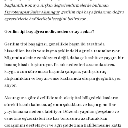
bağlantılı. Konuya ilişkin değerlendirmelerde bulunan
Fizyoterapist Zafer Aksungur
, gerilim tipi baş ağrılarının doğru
egzersizlerle hafifletilebileceğini belirtiyor…
Gerilim tipi baş ağrısı nedir, neden ortaya çıkar?
Gerilim tipi baş ağrısı, genellikle başın iki tarafında
hissedilen baskı ve sıkışma şeklindeki ağrıyla tanımlanıyor.
Migrenin aksine zonklayıcı değil, daha çok sabit ve yaygın bir
basınç hissi oluşturuyor. En sık nedenleri arasında stres,
kaygı, uzun süre masa başında çalışma, yanlış duruş
alışkanlıkları ve boyun-ense kaslarında oluşan gerginlik yer
alıyor.
Aksungur’a göre özellikle sub-oksipital bölgedeki kasların
sürekli kasılı kalması, ağrının şakaklara ve başın geneline
yayılmasına neden olabiliyor. Düzenli yapılan gevşetme ve
esnetme egzersizleri ise kas tonusunu azaltarak kan
dolaşımını destekliyor ve ağrı şiddetinin hafiflemesine katkı