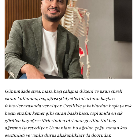
Günümüzde stres, masa başı çalışma düzeni ve uzun süreli
ekran kullanımı, baş ağrısı şikâyetlerini artıran başlıca
faktörler arasında yer alıyor. Özellikle şakaklardan başlayarak
başın etrafını kemer gibi saran baskı hissi, toplumda en sık
görülen baş ağrısı türlerinden biri olan gerilim tipi baş
ağrısına işaret ediyor. Uzmanlara bu ağrılar, çoğu zaman kas
gerginliği ve yanlış duruş alışkanlıklarıyla doğrudan