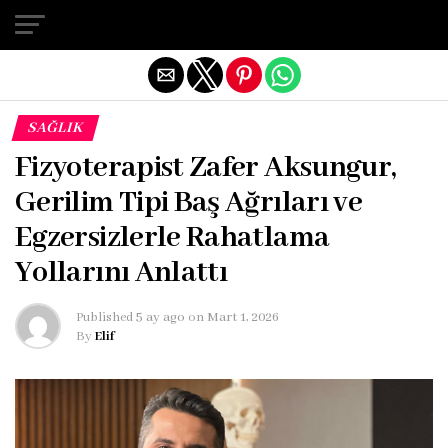
Exit mobile version
SAĞLIK
Fizyoterapist Zafer Aksungur,
Gerilim Tipi Baş Ağrıları ve
Egzersizlerle Rahatlama
Yollarını Anlattı
Published
5 ay ago
on
Mart 1, 2026
By
Elif