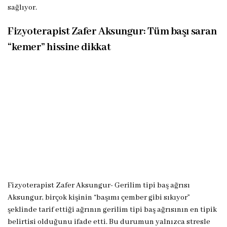
sağlıyor.
Fizyoterapist Zafer Aksungur:
Tüm başı saran
“kemer” hissine dikkat
Fizyoterapist Zafer Aksungur- Gerilim tipi baş ağrısı
Aksungur, birçok kişinin “başımı çember gibi sıkıyor”
şeklinde tarif ettiği ağrının gerilim tipi baş ağrısının en tipik
belirtisi olduğunu ifade etti. Bu durumun yalnızca stresle